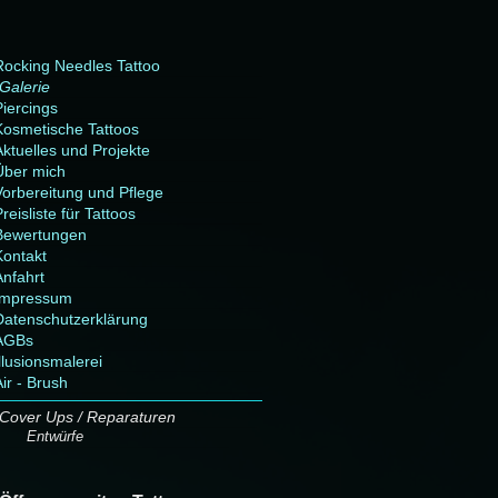
Rocking Needles Tattoo
Galerie
Piercings
Kosmetische Tattoos
Aktuelles und Projekte
Über mich
Vorbereitung und Pflege
reisliste für Tattoos
Bewertungen
Kontakt
Anfahrt
Impressum
Datenschutzerklärung
AGBs
llusionsmalerei
ir - Brush
Cover Ups / Reparaturen
Entwürfe