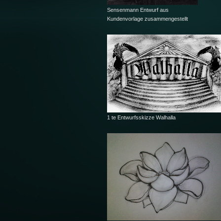
Sensenmann Entwurf aus
Kundenvorlage zusammengestellt
1 te Entwurfsskizze Walhalla