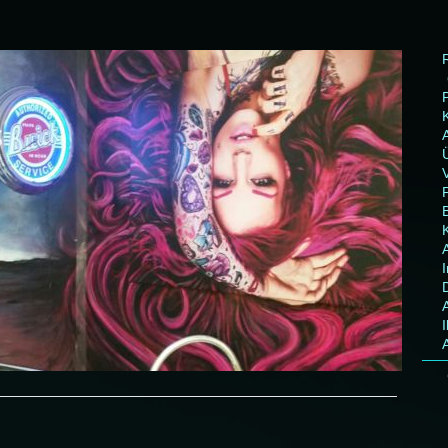
P
I
A